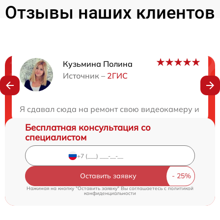
Отзывы наших клиентов
Кузьмина Полина
Нужна консультация?
Источник –
2ГИС
Закажите бесплатную консультацию
Я сдавал сюда на ремонт свою видеокамеру и прост
Бесплатная консультация со
специалистом
Оставить заявку
Нажимая на кнопку "Оставить заявку" Вы соглашаетесь c
политикой
конфиденциальности