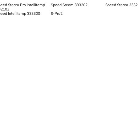
peed Steam Pro Intellitemp
Speed Steam 333202
Speed Steam 3332
32103
peed Intellitemp 333300
S-Pro2