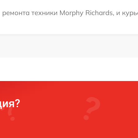
емонта техники Morphy Richards, и курье
ция?