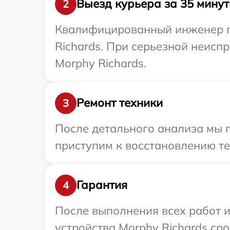
Выезд курьера за 35 минут
2
Квалифицированный инженер пр
Richards. При серьезной неисп
Morphy Richards.
Ремонт техники
3
После детального анализа мы 
приступим к восстановлению те
Гарантия
4
После выполнения всех работ 
устройства Morphy Richards сро