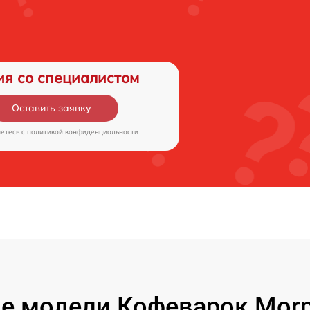
ия со специалистом
Оставить заявку
аетесь c
политикой конфиденциальности
е модели Кофеварок Morph