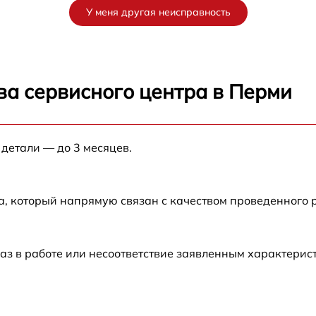
У меня другая неисправность
от 60 мин
от 60 мин
ва сервисного центра в Перми
от 60 мин
 детали — до 3 месяцев.
от 60 мин
а, который напрямую связан с качеством проведенного 
от 60 мин
от 60 мин
аз в работе или несоответствие заявленным характери
y
от 60 мин