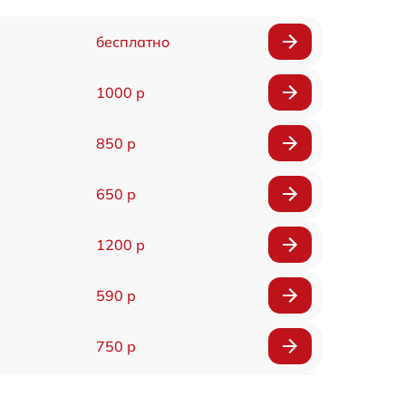
бесплатно
1000 р
850 р
650 р
1200 р
590 р
750 р
590 р