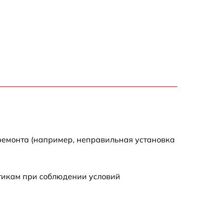
590 р
1500 р
550 р
450 р
ремонта (например, неправильная установка
500 р
590 р
стикам при соблюдении условий
590 р